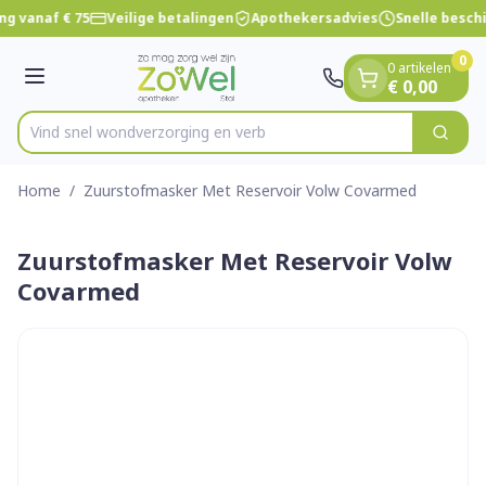
Dia 1 van 1
Ga naar de inhoud
ng vanaf € 75
Veilige betalingen
Apothekersadvies
Snelle besch
0
0 artikelen
Menu
€ 0,00
Vind snel wondverzorging
Zoek
Product, merk, categorie...
Home
/
Zuurstofmasker Met Reservoir Volw Covarmed
Zuurstofmasker Met Reservoir Volw
Covarmed