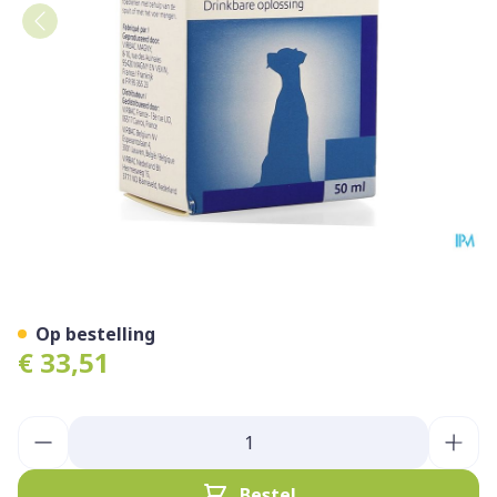
Vt Phak Sirop/ Siroop 50ml
Op bestelling
€ 33,51
Aantal
Bestel