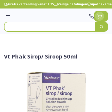
Ga naar de inhoud
Gratis verzending vanaf € 75
Veilige betalingen
Apothekersa
Menu
Zoek
Product, merk, categorie...
Vt Phak Sirop/ Siroop 50ml