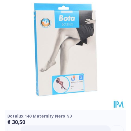
Lengte
229 mm
Diepte
50 mm
Kamertemperatuur (15°C -
Behoud
25°C)
Botalux 140 Maternity Nero N3
€ 30,50
Aantal