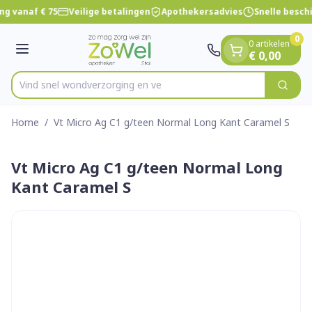
Dia 1 van 1
Ga naar de inhoud
ng vanaf € 75
Veilige betalingen
Apothekersadvies
Snelle besch
0
0 artikelen
Menu
€ 0,00
Vind snel wondverzorgi
Zoek
Product, merk, categorie...
Home
/
Vt Micro Ag C1 g/teen Normal Long Kant Caramel S
Vt Micro Ag C1 g/teen Normal Long
Kant Caramel S