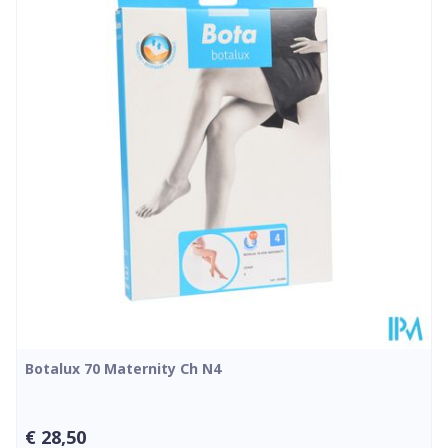
Diepte
25 mm
Hoeveelheid
Paar
Verpakking
Kamertemperatuur (15°C -
Behoud
25°C)
Botalux 70 Maternity Ch N4
€ 28,50