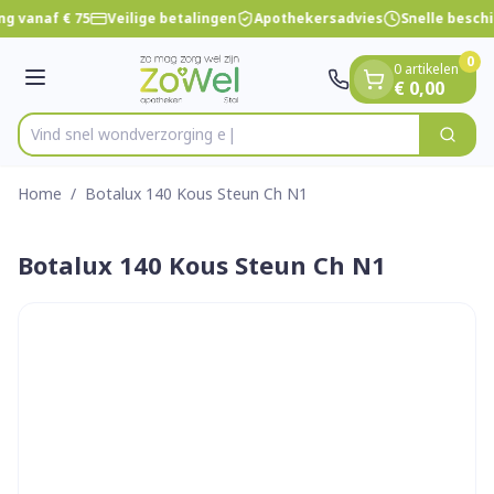
Dia 1 van 1
Ga naar de inhoud
ng vanaf € 75
Veilige betalingen
Apothekersadvies
Snelle besch
0
0 artikelen
Menu
€ 0,00
Vind snel wondverz
Zoek
Product, merk, categorie...
Home
/
Botalux 140 Kous Steun Ch N1
Botalux 140 Kous Steun Ch N1