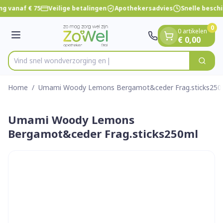
Dia 1 van 1
Ga naar de inhoud
ng vanaf € 75
Veilige betalingen
Apothekersadvies
Snelle besch
0
0 artikelen
Menu
€ 0,00
Vind snel wondverzo
Zoek
Product, merk, categorie...
Home
/
Umami Woody Lemons Bergamot&ceder Frag.sticks250
Umami Woody Lemons
Bergamot&ceder Frag.sticks250ml