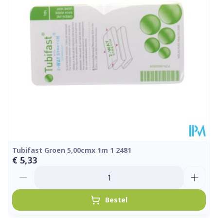
Kamertemperatuur (15°C -
Behoud
25°C)
Tubifast Groen 5,00cmx 1m 1 2481
€ 5,33
Aantal
Bestel