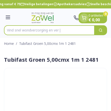
Dia 1 van 1
Ga naar de inhoud
ng vanaf € 75
Veilige betalingen
Apothekersadvies
Snelle besch
0
0 artikelen
Menu
€ 0,00
Vind snel wondverzorgin
Zoek
Product, merk, categorie...
Home
/
Tubifast Groen 5,00cmx 1m 1 2481
Tubifast Groen 5,00cmx 1m 1 2481