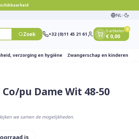
eschikbaarheid
NL
Overs
Talen
0
0 artikelen
Zoek
+32 (0)11 45 21 61
€ 0,00
Klant menu
heid, verzorging en hygiëne
Zwangerschap en kinderen
t Co/pu Dame Wit 48-50
 en
e
nten
rts
Handen
Voedingstherapie &
Zicht
Gemmotherapie
Incontinentie
Paarden
Mineralen, vitaminen
ten
welzijn
en tonica
eren
Handverzorging
Onderleggers
Ogen
Mineralen
 gewrichten
Steunkousen
en
apslingerie
Handhygiëne
Luierbroekje
ekijken we samen de mogelijkheden.
en - detox
Neus
Vitaminen
 en hygiëne
Manicure & pedicure
Inlegverband
n
Keel
en
Incontinentieslips
voorraad is