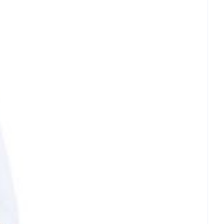
et
geneesmiddelen
erende
Parfums en
geurproducten
CBD