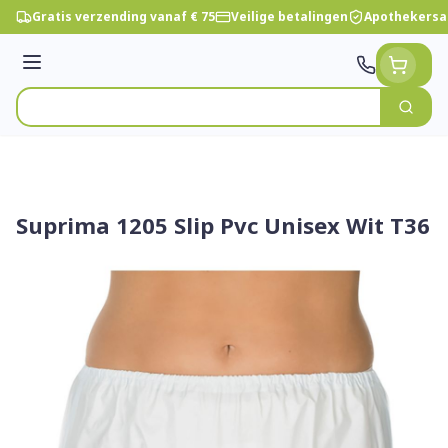
Ga naar de inhoud
Gratis verzending vanaf € 75
Veilige betalingen
Apothekersa
Menu
Zoek
Product, merk, categorie...
Suprima 1205 Slip Pvc Unisex Wit T36