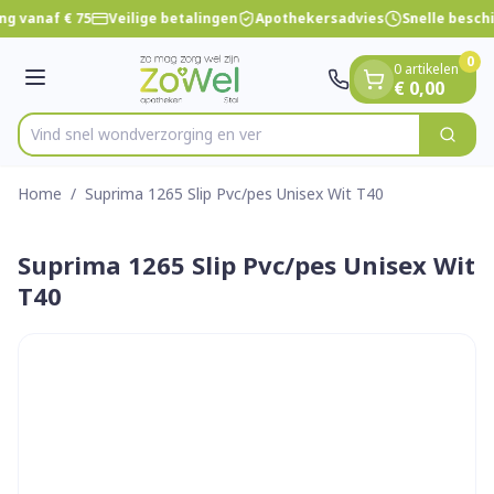
Dia 1 van 1
Ga naar de inhoud
ng vanaf € 75
Veilige betalingen
Apothekersadvies
Snelle besch
0
0 artikelen
Menu
€ 0,00
Vind snel wondverzorging
Zoek
Product, merk, categorie...
Home
/
Suprima 1265 Slip Pvc/pes Unisex Wit T40
Suprima 1265 Slip Pvc/pes Unisex Wit
T40