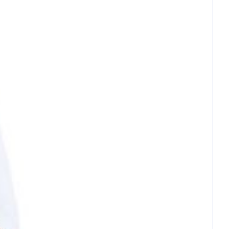
et
geneesmiddelen
erende
Parfums en
geurproducten
CBD