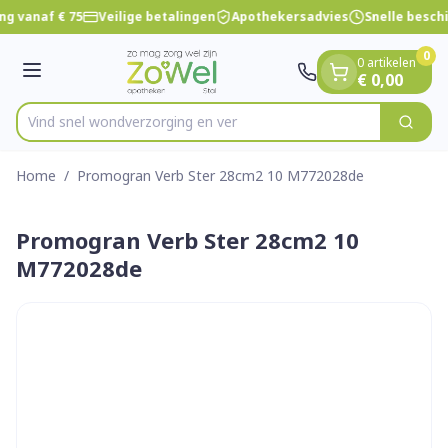
Dia 1 van 1
Ga naar de inhoud
ng vanaf € 75
Veilige betalingen
Apothekersadvies
Snelle besch
0
0 artikelen
Menu
€ 0,00
Vind snel wondverzorging
Zoek
Product, merk, categorie...
Home
/
Promogran Verb Ster 28cm2 10 M772028de
Promogran Verb Ster 28cm2 10
M772028de