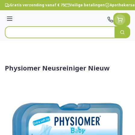
Ga naar de inhoud
Gratis verzending vanaf € 75
Veilige betalingen
Apothekersa
Menu
Zoek
Product, merk, categorie...
Physiomer Neusreiniger Nieuw