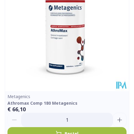
Zonder allergenen,
Dieetbeperkingen
Zonder bewaarmiddelen,
Zonder kleurstoffen
Kamertemperatuur (15°C
Behoud
- 25°C)
Metagenics
Athromax Comp 180 Metagenics
€ 66,10
Aantal
Bestel