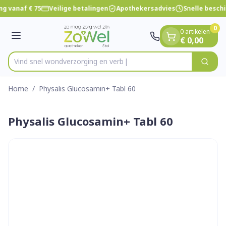
Dia 1 van 1
Ga naar de inhoud
ng vanaf € 75
Veilige betalingen
Apothekersadvies
Snelle besch
0
0 artikelen
Menu
€ 0,00
Vind snel wondverzorgin
Zoek
Product, merk, categorie...
Home
/
Physalis Glucosamin+ Tabl 60
Physalis Glucosamin+ Tabl 60