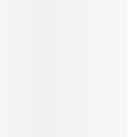
erende
Parfums en
geurproducten
CBD