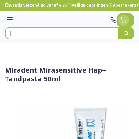
Ga naar de inhoud
Gratis verzending vanaf € 75
Veilige betalingen
Apothekersa
Menu
Zoek
Product, merk, categorie...
Miradent Mirasensitive Hap+
Tandpasta 50ml