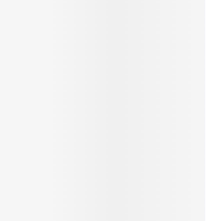
erende
Parfums en
geurproducten
CBD