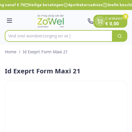
Dia 1 van 1
Ga naar de inhoud
ng vanaf € 75
Veilige betalingen
Apothekersadvies
Snelle besch
0
0 artikelen
Menu
€ 0,00
Vind snel wondverzorgi
Zoek
Product, merk, categorie...
Home
/
Id Exeprt Form Maxi 21
Id Exeprt Form Maxi 21