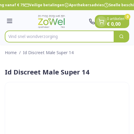
Dia 1 van 1
Ga naar de inhoud
ng vanaf € 75
Veilige betalingen
Apothekersadvies
Snelle besch
0
0 artikelen
Menu
€ 0,00
Vind snel wondv
Zoek
Product, merk, categorie...
Home
/
Id Discreet Male Super 14
Id Discreet Male Super 14