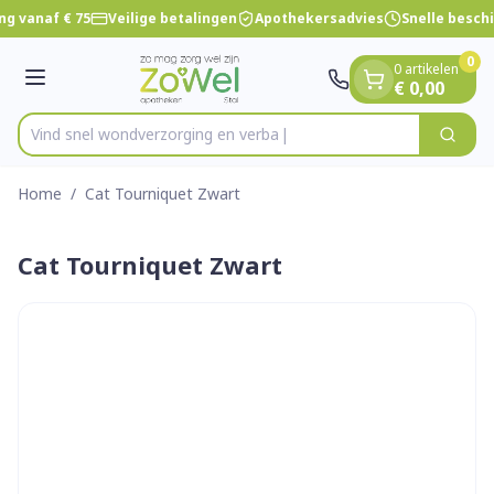
Dia 1 van 1
Ga naar de inhoud
ng vanaf € 75
Veilige betalingen
Apothekersadvies
Snelle besch
0
0 artikelen
Menu
€ 0,00
Vind snel wondverzorging e
Zoek
Product, merk, categorie...
Home
/
Cat Tourniquet Zwart
Cat Tourniquet Zwart