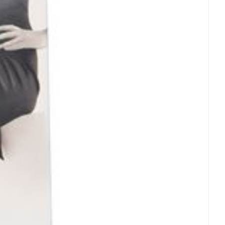
oedig en grondig naspoelen.
et
geneesmiddelen
 van een warmtebron en niet in de zon.
erende
Parfums en
 licht.
geurproducten
ebrachte veranderingen vervalt elke
CBD