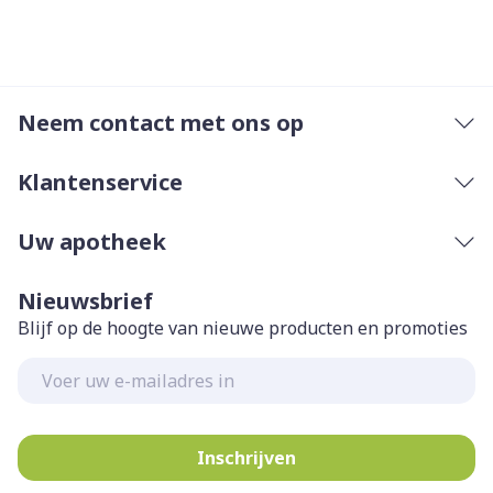
Bewaren op een droge plaats, afgesloten van het
licht.
Niet samen gebruiken met crème, olie of zalf.
Bij onvakkundig gebruik en eigenmachtig
Neem contact met ons op
aangebrachte veranderingen vervalt elke
aansprakelijkheid.
Klantenservice
Uw apotheek
Nieuwsbrief
Blijf op de hoogte van nieuwe producten en promoties
E-mail adres
Inschrijven