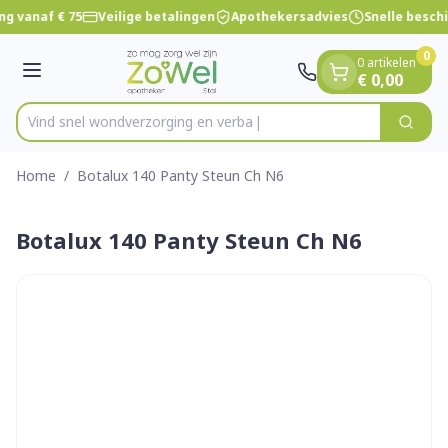
Dia 1 van 1
Ga naar de inhoud
ng vanaf € 75
Veilige betalingen
Apothekersadvies
Snelle besch
0
0 artikelen
Menu
€ 0,00
Vind snel wondverzorging
Zoek
Product, merk, categorie...
Home
/
Botalux 140 Panty Steun Ch N6
Botalux 140 Panty Steun Ch N6