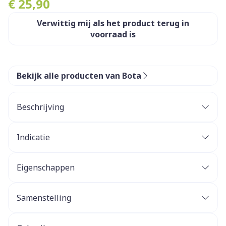
€ 25,90
Verwittig mij als het product terug in
voorraad is
Bekijk alle producten van Bota
Beschrijving
Indicatie
Eigenschappen
STEUNKOUSEN zijn geen ADERSPATKOUSEN.
Ze benaderen sterk een FIJNE STADSKOUS.
Samenstelling
Ze zijn esthetisch en geven een lichte of stevige
steun.