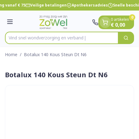
Dia 1 van 1
Ga naar de inhoud
ng vanaf € 75
Veilige betalingen
Apothekersadvies
Snelle besch
0
0 artikelen
Menu
€ 0,00
Vind snel wondverzorging e
Zoek
Product, merk, categorie...
Home
/
Botalux 140 Kous Steun Dt N6
Botalux 140 Kous Steun Dt N6