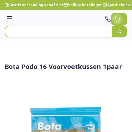
Ga naar de inhoud
Gratis verzending vanaf € 75
Veilige betalingen
Apothekersa
Menu
Zoek
Product, merk, categorie...
Bota Podo 16 Voorvoetkussen 1paar