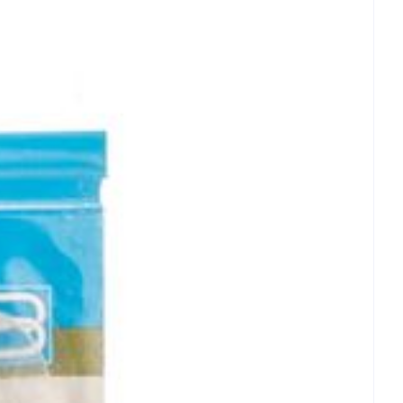
et
geneesmiddelen
- 25°C)
erende
Parfums en
geurproducten
CBD