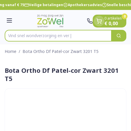
Dia 1 van 1
Ga naar de inhoud
ng vanaf € 75
Veilige betalingen
Apothekersadvies
Snelle besch
0
0 artikelen
Menu
€ 0,00
Vind snel wondverzorgin
Zoek
Product, merk, categorie...
Home
/
Bota Ortho Df Patel-cor Zwart 3201 T5
Bota Ortho Df Patel-cor Zwart 3201
T5