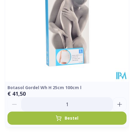
Hoeveelheid
Stuk
Verpakking
Kamertemperatuur (15°C -
Behoud
25°C)
Botasol Gordel Wh H 25cm 100cm l
€ 41,50
Aantal
Bestel