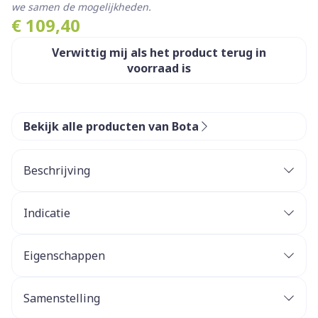
we samen de mogelijkheden.
€ 109,40
Verwittig mij als het product terug in
voorraad is
Bekijk alle producten van Bota
Beschrijving
Indicatie
Eigenschappen
Knieverband in ademend, hoog elastisch 3D
gebreid materiaal
Samenstelling
Geïntegreerde laterale verstevigingen (twee