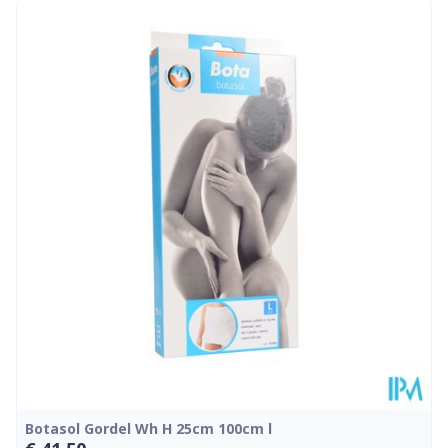
Lengte
324 mm
Diepte
34 mm
Hoeveelheid
Stuk
Verpakking
Kamertemperatuur (15°C -
Behoud
25°C)
Botasol Gordel Wh H 25cm 100cm l