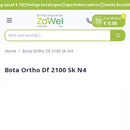
Dia 1 van 1
Ga naar de inhoud
g vanaf € 75
Veilige betalingen
Apothekersadvies
Snelle beschi
0
0 artikelen
Menu
€ 0,00
Vind s
Zoek
Product, merk, categorie...
Home
/
Bota Ortho Df 2100 Sk N4
Bota Ortho Df 2100 Sk N4