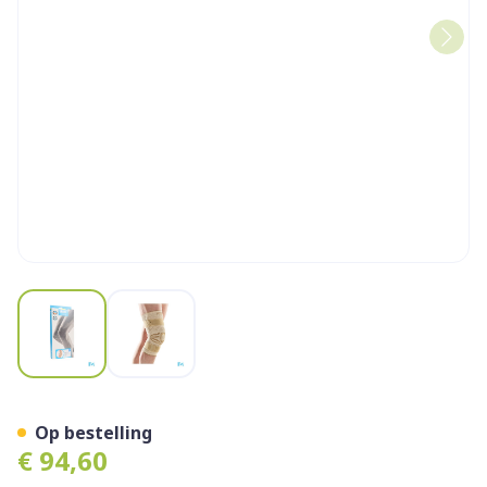
View larger image
View larger image
Bota Ortho Df 2100 Sk N4
Op bestelling
€ 94,60