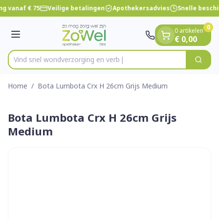
Dia 1 van 1
Ga naar de inhoud
ng vanaf € 75
Veilige betalingen
Apothekersadvies
Snelle besch
0
0 artikelen
Menu
€ 0,00
Vind snel wondverzorging
Zoek
Product, merk, categorie...
Home
/
Bota Lumbota Crx H 26cm Grijs Medium
Bota Lumbota Crx H 26cm Grijs
Medium