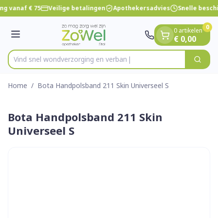
Dia 1 van 1
Ga naar de inhoud
ng vanaf € 75
Veilige betalingen
Apothekersadvies
Snelle besch
0
0 artikelen
Menu
€ 0,00
Vind snel wondverzorging e
Zoek
Product, merk, categorie...
Home
/
Bota Handpolsband 211 Skin Universeel S
Bota Handpolsband 211 Skin
Universeel S