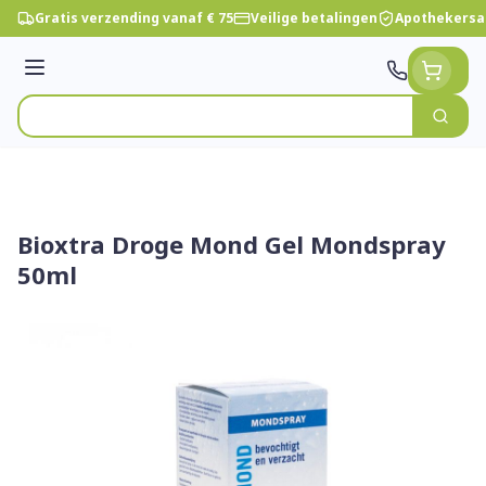
Ga naar de inhoud
Gratis verzending vanaf € 75
Veilige betalingen
Apothekersa
Menu
Zoek
Product, merk, categorie...
Bioxtra Droge Mond Gel Mondspray
50ml