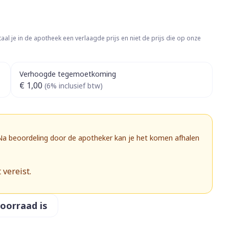
Botten, spieren en
ten
Toon meer
gewrichten
vogels
Fytotherapie
Wondzorg
rapie
Toon meer
aal je in de apotheek een verlaagde prijs en niet de prijs die op onze
Diagnosetesten en
 stress
Vlooien en teken
meetapparatuur
Oren
Mond en keel
Verhoogde tegemoetkoming
€ 1,00
Alcoholtest
(6% inclusief btw)
g
Oordopjes
Zuigtabletten
herapie -
Mond, muil of snavel
Bloeddrukmeter
ls
 en -druppels
Oorreiniging
Spray - oplossing
Cholesteroltest
zen
Oordruppels
Hartslagmeter
 Na beoordeling door de apotheker kan je het komen afhalen
ulpmiddelen
Toon meer
 vereist.
herming
Hygiëne
Ergonomie
voorraad is
nning en -
Aambeien
s
Bad en douche
Ademhaling en zuurstof