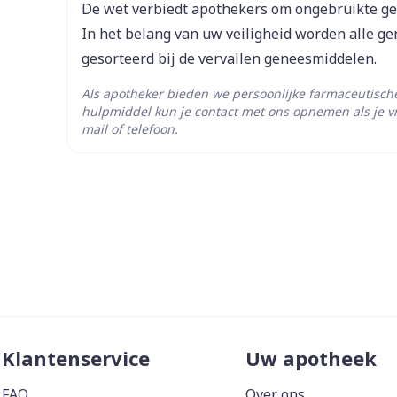
De wet verbiedt apothekers om ongebruikte g
In het belang van uw veiligheid worden alle g
Hoeveelheid
1
gesorteerd bij de vervallen geneesmiddelen.
Verpakking
Als apotheker bieden we persoonlijke farmaceutisc
Actieve
hulpmiddel kun je contact met ons opnemen als je v
lamivudine
Ingrediënten
mail of telefoon.
Behoud
Kamertemperatuur (15°C 
Klantenservice
Uw apotheek
FAQ
Over ons