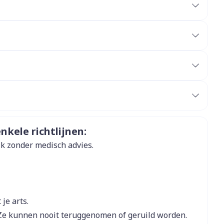
et
geneesmiddelen
erende
Parfums en
geurproducten
maceuticals (GSK)
s
Duits
Frans
Frans
nkele richtlijnen:
ik zonder medisch advies.
CBD
je arts.
Ze kunnen nooit teruggenomen of geruild worden.