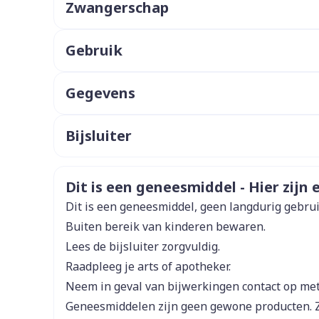
Enkel en vo
Zwangerschap
Toon meer
Gebruik
ddelen
Haar
orging
Supplementen
Insectenw
middelen
Aanbevolen dosering: 100 mg (20 ml) 1x daags.
n
Mondmaskers
issen
Gegevens
 -
Met of zonder voedsel
CNK
1411362
uid
Bijsluiter
d
Organisaties
Nederlands
SA Glaxosmithkline Phar
Nederlands
Duit
Veiligheidsinformatie
Dit is een geneesmiddel - Hier zijn e
Merken
Gsk
Dit is een geneesmiddel, geen langdurig gebru
Buiten bereik van kinderen bewaren.
Breedte
75 mm
Lees de bijsluiter zorgvuldig.
Zelfbruiner
Scheren
Raadpleeg je arts of apotheker.
Lengte
150 mm
Neem in geval van bijwerkingen contact op met 
Geneesmiddelen zijn geen gewone producten. 
Diepte
65 mm