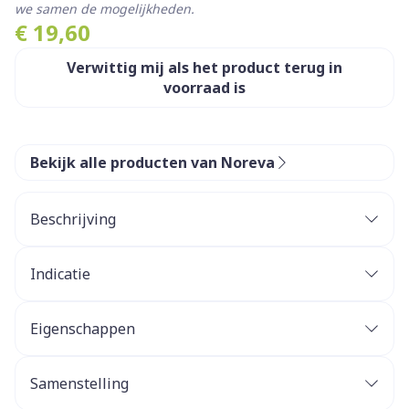
we samen de mogelijkheden.
€ 19,60
Verwittig mij als het product terug in
voorraad is
Bekijk alle producten van Noreva
Beschrijving
Indicatie
Eigenschappen
Niet-vette, gemakkelijk uit te spoelen textuur
Geurvrij
Samenstelling
Fysiologische pH