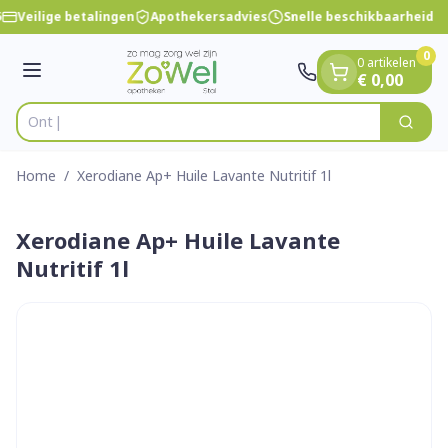
Dia 1 van 1
Ga naar de inhoud
Veilige betalingen
Apothekersadvies
Snelle beschikbaarheid
0
0 artikelen
Menu
€ 0,00
Zoek
Product, merk, categorie...
Home
/
Xerodiane Ap+ Huile Lavante Nutritif 1l
Xerodiane Ap+ Huile Lavante
Nutritif 1l