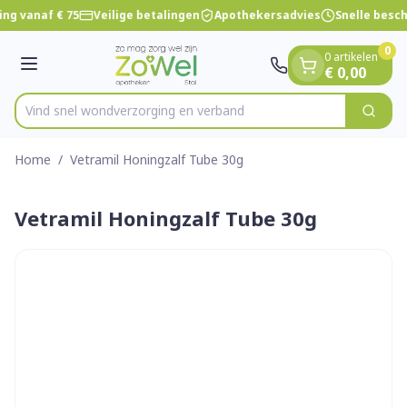
Dia 1 van 1
Ga naar de inhoud
ng vanaf € 75
Veilige betalingen
Apothekersadvies
Snelle besc
0
0 artikelen
Menu
€ 0,00
Vind snel wondverzorging en verband
Zoek
Product, merk, categorie...
Home
/
Vetramil Honingzalf Tube 30g
Vetramil Honingzalf Tube 30g