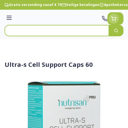
Ga naar de inhoud
Gratis verzending vanaf € 75
Veilige betalingen
Apothekersa
Menu
Zoek
Product, merk, categorie...
Ultra-s Cell Support Caps 60