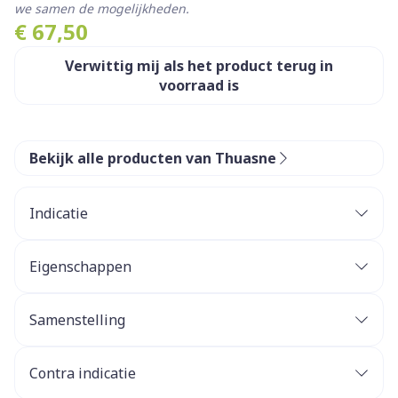
we samen de mogelijkheden.
€ 67,50
Verwittig mij als het product terug in
voorraad is
Bekijk alle producten van Thuasne
Indicatie
Lichte tot matige partiële ruptuur van ligamenten
in de knie
Eigenschappen
Ondersteunend in revalidatie naar dagelijkse of
Stabiliteit van de knie dankzij de rigide baleinen
sportieve activiteiten
Algemene lichte instabiliteit van de knie
met tweeassige scharnieren in combinatie met de
Samenstelling
verstelbare rigide banden
Goede afstelmogelijkheden door de half circulaire
Contra indicatie
banden
Gebruik het hulpmiddel niet indien de diagnose