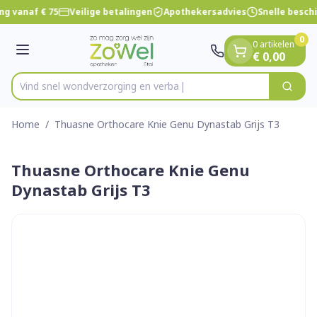
Dia 1 van 1
Ga naar de inhoud
ng vanaf € 75
Veilige betalingen
Apothekersadvies
Snelle besch
0
0 artikelen
Menu
€ 0,00
Vind snel wondverzorging
Zoek
Product, merk, categorie...
Home
/
Thuasne Orthocare Knie Genu Dynastab Grijs T3
Thuasne Orthocare Knie Genu
Dynastab Grijs T3