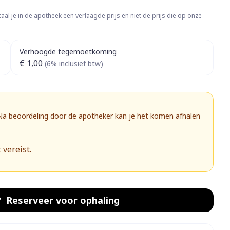
rapie
Toon meer
aal je in de apotheek een verlaagde prijs en niet de prijs die op onze
Diagnosetesten en
 stress
Vlooien en teken
meetapparatuur
Oren
Mond en keel
Verhoogde tegemoetkoming
€ 1,00
Alcoholtest
(6% inclusief btw)
g
Oordopjes
Zuigtabletten
herapie -
Mond, muil of snavel
Bloeddrukmeter
ls
 en -druppels
Oorreiniging
Spray - oplossing
Cholesteroltest
zen
Oordruppels
Hartslagmeter
 Na beoordeling door de apotheker kan je het komen afhalen
ulpmiddelen
Toon meer
 vereist.
herming
Hygiëne
Ergonomie
nning en -
Aambeien
s
Bad en douche
Ademhaling en zuurstof
Reserveer
voor ophaling
je
Badkamer