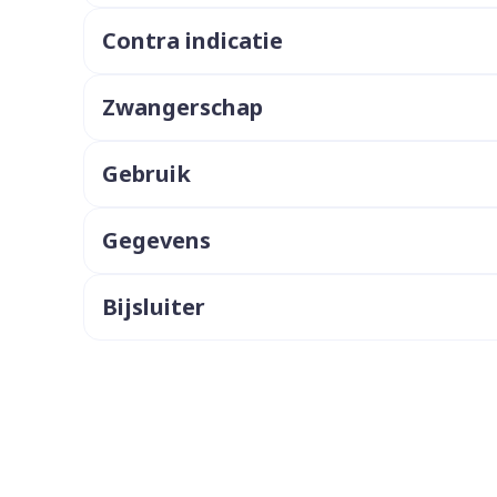
ddelen
Haar
Contra indicatie
orging
Supplementen
Insectenw
middelen
n
Mondmaskers
issen
Zwangerschap
 -
uid
Gebruik
d
Gegevens
Bijsluiter
Zelfbruiner
Scheren