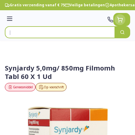
Ga naar de inhoud
Gratis verzending vanaf € 75
Veilige betalingen
Apothekersa
Menu
Zoek
Product, merk, categorie...
Synjardy 5,0mg/ 850mg Filmomh
Tabl 60 X 1 Ud
Geneesmiddel
Op voorschrift