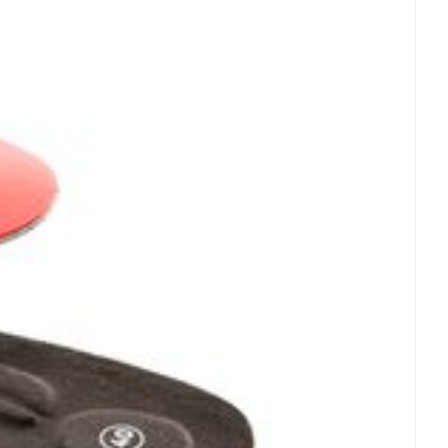
et
geneesmiddelen
erende
Parfums en
geurproducten
CBD