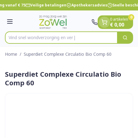
Dia 1 van 1
Ga naar de inhoud
ng vanaf € 75
Veilige betalingen
Apothekersadvies
Snelle besch
0
0 artikelen
Menu
€ 0,00
Vind snel wondverzorgin
Zoek
Product, merk, categorie...
Home
/
Superdiet Complexe Circulatio Bio Comp 60
Superdiet Complexe Circulatio Bio
Comp 60