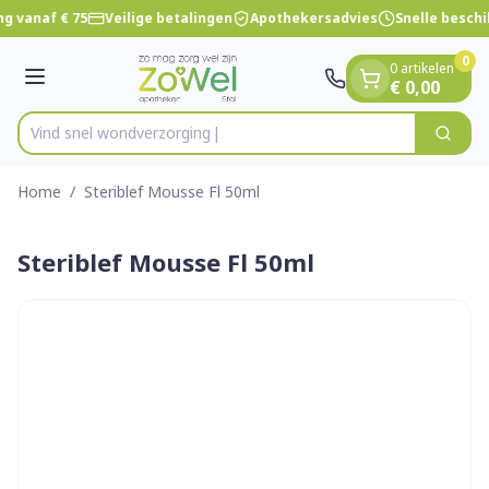
Dia 1 van 1
Ga naar de inhoud
g vanaf € 75
Veilige betalingen
Apothekersadvies
Snelle besch
0
0 artikelen
Menu
€ 0,00
Vind snel wondve
Zoek
Product, merk, categorie...
Home
/
Steriblef Mousse Fl 50ml
Steriblef Mousse Fl 50ml