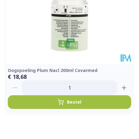
Kamertemperatuur (15°C -
Behoud
25°C)
Oogspoeling Plum Nacl 200ml Covarmed
€ 18,68
Aantal
Bestel