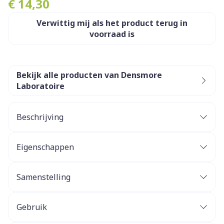
€ 14,30
Verwittig mij als het product terug in
voorraad is
Bekijk alle producten van Densmore
Laboratoire
Beschrijving
Eigenschappen
Tea tree, Cornflower, Allantoin,
Vitamin E and Vitamin B5.
Daily hygiene of eyelids and eyelashes in
Samenstelling
particular in : blepharitis, styes, chalazions, dry
eye, contact lens wear, eye surgery.
Gently removes eye secretions and impurities.
Gebruik
Helps reduce the risk of infection associated with