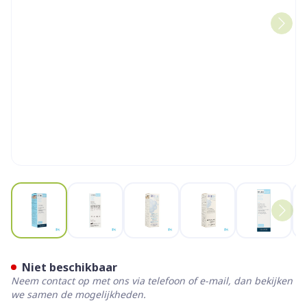
View larger image
View larger image
View larger image
View larger image
View la
Steriblef Mousse Fl 50ml
Niet beschikbaar
Neem contact op met ons via telefoon of e-mail, dan bekijken
we samen de mogelijkheden.