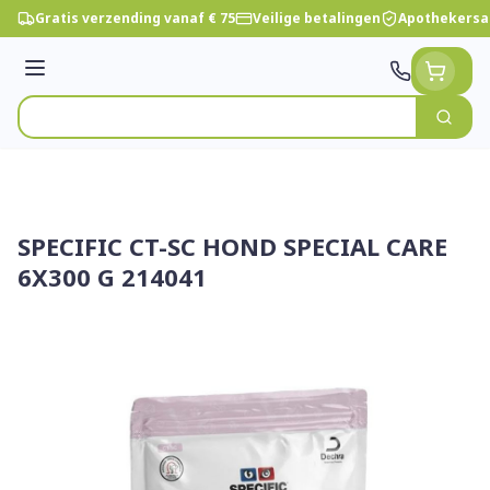
Ga naar de inhoud
Gratis verzending vanaf € 75
Veilige betalingen
Apothekersa
Menu
Zoek
Product, merk, categorie...
SPECIFIC CT-SC HOND SPECIAL CARE
6X300 G 214041