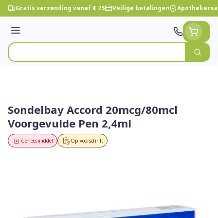
Ga naar de inhoud
Gratis verzending vanaf € 75
Veilige betalingen
Apothekersa
Menu
Zoek
Product, merk, categorie...
Sondelbay Accord 20mcg/80mcl
Voorgevulde Pen 2,4ml
Geneesmiddel
Op voorschrift