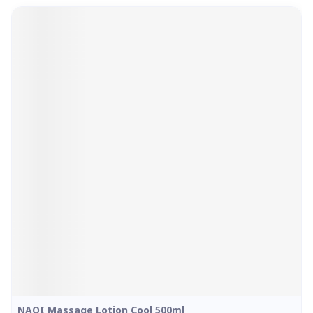
Navigeren door de elementen van de carrousel is mogelijk 
Druk om carrousel over te slaan
Druk op om naar carrouselnavigatie te gaan
NAQI Massage Lotion Cool 500ml