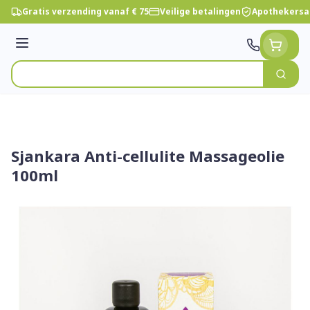
Ga naar de inhoud
Gratis verzending vanaf € 75
Veilige betalingen
Apothekersa
Menu
Zoek
Product, merk, categorie...
Sjankara Anti-cellulite Massageolie
100ml