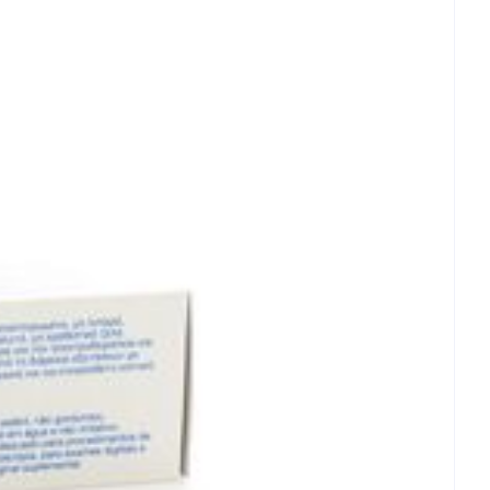
et
geneesmiddelen
erende
Parfums en
geurproducten
CBD