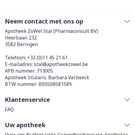
Neem contact met ons op
Apotheek ZoWel Stal (Pharmaconsult BV)
Heerbaan 232
3582
Beringen
Telefoon:
+32 (0)11 45 21 61
E-mailadres:
stal@
apotheekzowel.be
APB nummer:
713005
Apotheek titularis:
Barbara Verbeeck
BTW nummer:
BE0508581589
Klantenservice
FAQ
Uw apotheek
Over ons
Nuttige links
Gezondheidsnieuws
Apotheker