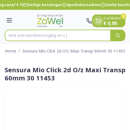
Dia 1 van 1
Ga naar de inhoud
ng vanaf € 75
Veilige betalingen
Apothekersadvies
Snelle besch
0
0 artikelen
Menu
€ 0,00
Vind snel wondverzorg
Zoek
Product, merk, categorie...
Home
/
Sensura Mio Click 2d O/z Maxi Transp 60mm 30 11453
Sensura Mio Click 2d O/z Maxi Transp
60mm 30 11453