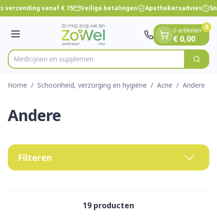
Dia 1 van 1
Ga naar de inhoud
s verzending vanaf € 75
Veilige betalingen
Apothekersadvies
Sn
0
0 artikelen
Menu
€ 0,00
Medic
Zoek
Product, merk, categorie...
Home
/
Schoonheid, verzorging en hygiëne
/
Acne
/
Andere
Andere
Filteren
19
producten