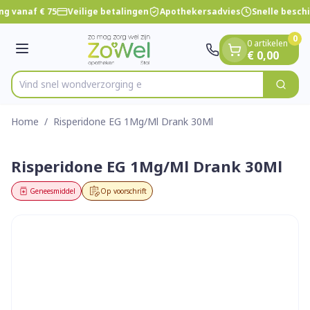
Dia 1 van 1
Ga naar de inhoud
ng vanaf € 75
Veilige betalingen
Apothekersadvies
Snelle besch
0
0 artikelen
Menu
€ 0,00
Vind snel wondver
Zoek
Product, merk, categorie...
Home
/
Risperidone EG 1Mg/Ml Drank 30Ml
Risperidone EG 1Mg/Ml Drank 30Ml
Geneesmiddel
Op voorschrift