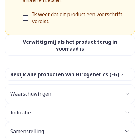
afhalen en betalen.
Ik weet dat dit product een voorschrift
vereist.
Verwittig mij als het product terug in
voorraad is
Bekijk alle producten van Eurogenerics (EG)
Waarschuwingen
Indicatie
Schizofrenie
Bipolaire stoornissen: matig tot ernstige manische
Samenstelling
episodes
Het werkzame bestanddeel is: