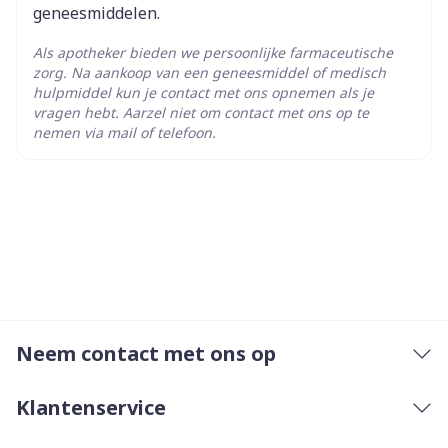
geneesmiddelen.
Max. 1,5 mg, 1x /dag
Startdosis: 0,25 mg, 1x /dag
Als apotheker bieden we persoonlijke farmaceutische
zorg. Na aankoop van een geneesmiddel of medisch
Vevolgens dosisaanpassingen in stappen van 0,25
hulpmiddel kun je contact met ons opnemen als je
mg min. om de 48u
vragen hebt. Aarzel niet om contact met ons op te
nemen via mail of telefoon.
Max. 0,75 mg, 1x /dag
Met of zonder voedsel
Neem contact met ons op
Klantenservice