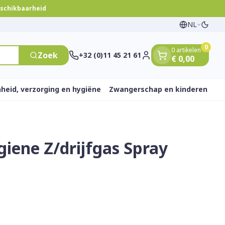
eschikbaarheid
NL
Overs
Talen
0
0 artikelen
Zoek
+32 (0)11 45 21 61
€ 0,00
Klant menu
heid, verzorging en hygiëne
Zwangerschap en kinderen
iene Z/drijfgas Spray
 en
e
nten
rts
Handen
Voedingstherapie &
Zicht
Gemmotherapie
Incontinentie
Paarden
Mineralen, vitaminen
ten
welzijn
en tonica
eren
Handverzorging
Onderleggers
Ogen
Mineralen
 gewrichten
Steunkousen
en
apslingerie
Handhygiëne
Luierbroekje
en - detox
Neus
Vitaminen
 en hygiëne
Manicure & pedicure
Inlegverband
n
Keel
en
Incontinentieslips