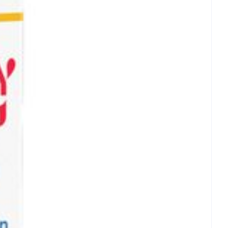
et
geneesmiddelen
erende
Parfums en
- 25°C)
geurproducten
CBD