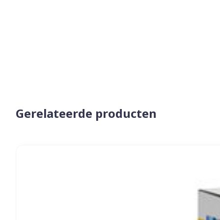
Aerosol toeste
kloven
Tabletten
Aerosol access
Blaren
Creme, gel en 
Zuurstof
Eelt
Eksteroog - li
Ademhalingss
Toon meer
Spieren en g
Gerelateerde producten
Specifiek vo
Naalden en s
Lichaamsverzo
Navigeren door de elementen van de carrousel is mogelij
Druk om carrousel over te slaan
Druk op om naar carrouselnavigatie te gaan
Infecties
Spuiten
Deodorant
Oplossing voor
Gezichtsverzo
Naalden
Luizen
Naalden voor 
- pennaalden
Diagnostica
Toon meer