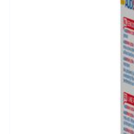
Diergeneesmi
Gezichtsverz
Pillendozen e
Pigmentstoorn
accessoires
Gevoelige huid
geïrriteerde h
Gemengde hui
Doffe huid
Toon meer
Snurken