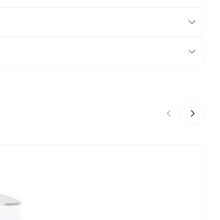
je
Badkamer
Bed
ing zon
Doorliggen - decubitis
Toon meer
gie
Urinewegen
eid,
Stoppen met roken
n stress
it en intieme
Gezichtsreiniging -
ontschminken
en
Instrumenten
 -
en
Reinigingsmelk, - crème, -
 naar de carrouselnavigatie gaan met de links overslaan.
sche
Anti tumor middelen
ie
olie en gel
ijn
Tonic - lotion
Anesthesie
zorging
Micellair water
Specifiek voor de ogen
hie
Diverse
Toon meer