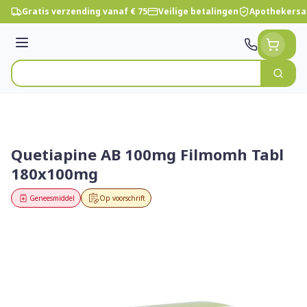
Ga naar de inhoud
Gratis verzending vanaf € 75
Veilige betalingen
Apothekersa
Menu
Zoek
Product, merk, categorie...
Quetiapine AB 100mg Filmomh Tabl
180x100mg
Geneesmiddel
Op voorschrift