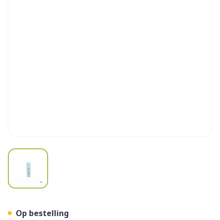
View larger image
Pyrogenium 30k Gr 4g Boir
Op bestelling