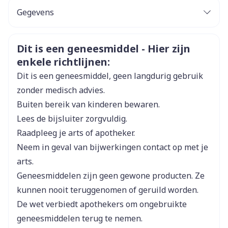
Gegevens
CNK
3108057
Veiligheidsinformatie
Dit is een geneesmiddel - Hier zijn
enkele richtlijnen:
Organisaties
Boiron
Dit is een geneesmiddel, geen langdurig gebruik
Merken
Boiron
zonder medisch advies.
Buiten bereik van kinderen bewaren.
Breedte
17 mm
Lees de bijsluiter zorgvuldig.
Raadpleeg je arts of apotheker.
Lengte
59 mm
Neem in geval van bijwerkingen contact op met je
arts.
Diepte
15 mm
Geneesmiddelen zijn geen gewone producten. Ze
kunnen nooit teruggenomen of geruild worden.
Hoeveelheid
De wet verbiedt apothekers om ongebruikte
4
Verpakking
geneesmiddelen terug te nemen.