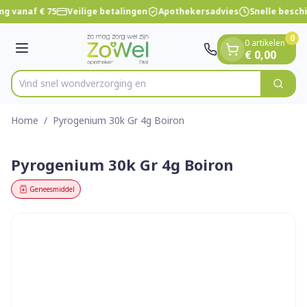
Dia 1 van 1
Ga naar de inhoud
ng vanaf € 75
Veilige betalingen
Apothekersadvies
Snelle besch
0
0 artikelen
Menu
€ 0,00
Vind snel wondverzorg
Zoek
Product, merk, categorie...
Home
/
Pyrogenium 30k Gr 4g Boiron
Pyrogenium 30k Gr 4g Boiron
Geneesmiddel